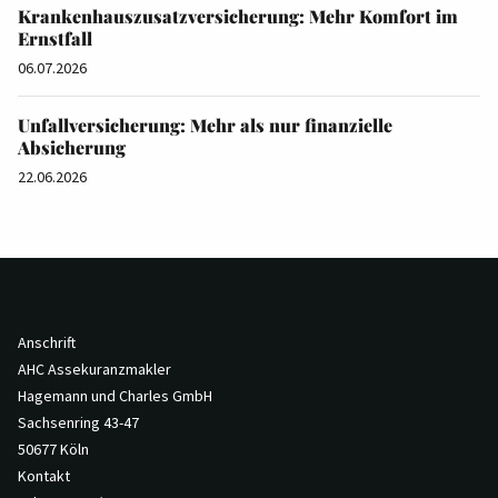
Krankenhauszusatzversicherung: Mehr Komfort im
Ernstfall
06.07.2026
Unfallversicherung: Mehr als nur finanzielle
Absicherung
22.06.2026
Anschrift
AHC Assekuranzmakler
Hagemann und Charles GmbH
Sachsenring 43-47
50677 Köln
Kontakt