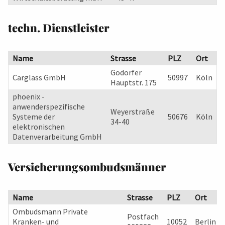
techn. Dienstleister
Name
Strasse
PLZ
Ort
Godorfer
Carglass GmbH
50997
Köln
Hauptstr. 175
phoenix -
anwenderspezifische
Weyerstraße
Systeme der
50676
Köln
34-40
elektronischen
Datenverarbeitung GmbH
Versicherungsombudsmänner
Name
Strasse
PLZ
Ort
Ombudsmann Private
Postfach
Kranken- und
10052
Berlin