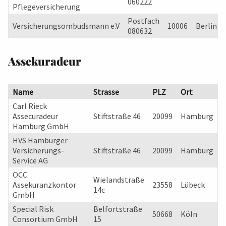
060222
Pflegeversicherung
Postfach
Versicherungsombudsmann e.V
10006
Berlin
080632
Assekuradeur
Name
Strasse
PLZ
Ort
Carl Rieck
Assecuradeur
Stiftstraße 46
20099
Hamburg
Hamburg GmbH
HVS Hamburger
Versicherungs-
Stiftstraße 46
20099
Hamburg
Service AG
OCC
Wielandstraße
Assekuranzkontor
23558
Lübeck
14c
GmbH
Special Risk
Belfortstraße
50668
Köln
Consortium GmbH
15