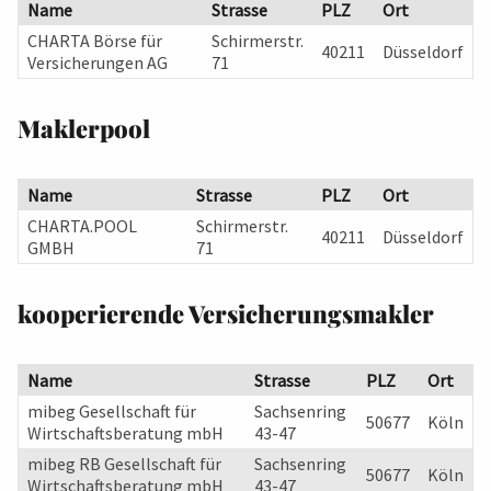
Name
Strasse
PLZ
Ort
CHARTA Börse für
Schirmerstr.
40211
Düsseldorf
Versicherungen AG
71
Maklerpool
Name
Strasse
PLZ
Ort
CHARTA.POOL
Schirmerstr.
40211
Düsseldorf
GMBH
71
kooperierende Versicherungsmakler
Name
Strasse
PLZ
Ort
mibeg Gesellschaft für
Sachsenring
50677
Köln
Wirtschaftsberatung mbH
43-47
mibeg RB Gesellschaft für
Sachsenring
50677
Köln
Wirtschaftsberatung mbH
43-47