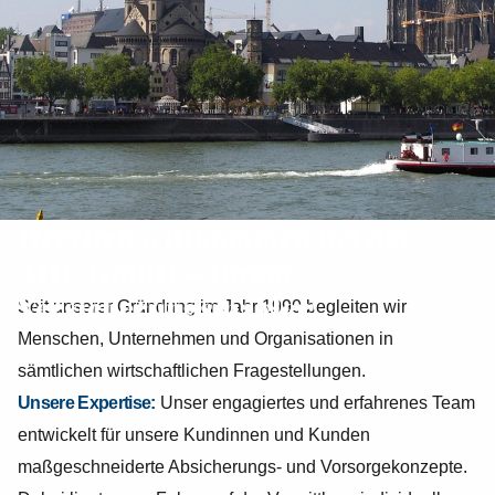
Herzlich willkommen bei der
AHC GmbH – Ihrem
Versicherungsmakler!
Seit unserer Gründung im Jahr 1990 begleiten wir
Menschen, Unternehmen und Organisationen in
sämtlichen wirtschaftlichen Fragestellungen.
Unsere Expertise:
Unser engagiertes und erfahrenes Team
entwickelt für unsere Kundinnen und Kunden
maßgeschneiderte Absicherungs- und Vorsorgekonzepte.